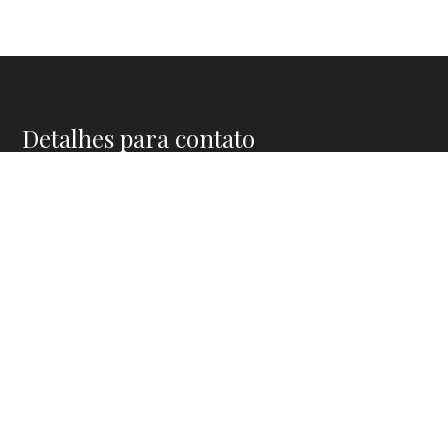
Detalhes para contato
EQUIPE COSTA CESAR IMÓVEIS
WhatsApp
(11) 91911-5772
E-mail
CONTATO@COSTACESAR.COM.BR
Entre em Contato
Nome
E-mail
Telefone