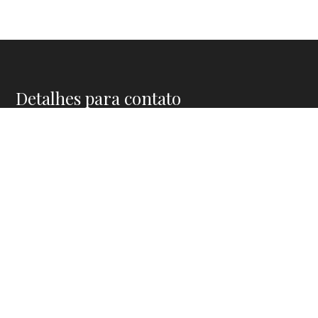
Detalhes para contato
EQUIPE COSTA CESAR IMÓVEIS
WhatsApp
(11) 91911-5772
E-mail
CONTATO@COSTACESAR.COM.BR
Entre em Contato
Nome
E-mail
Telefone