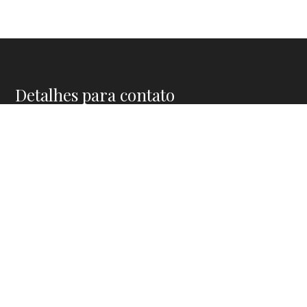
Detalhes para contato
EQUIPE COSTA CESAR IMÓVEIS
WhatsApp
(11) 91911-5772
E-mail
CONTATO@COSTACESAR.COM.BR
Entre em Contato
Nome
E-mail
Telefone